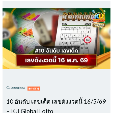
Categories:
สูตรหวย
10 อันดับ เลขเด็ด เลขดังงวดนี้ 16/5/69
– KU Global Lotto