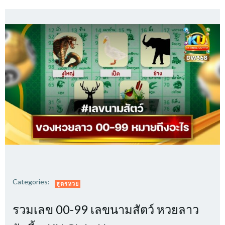
Categories:
สูตรหวย
รวมเลข 00-99 เลขนามสัตว์ หวยลาว