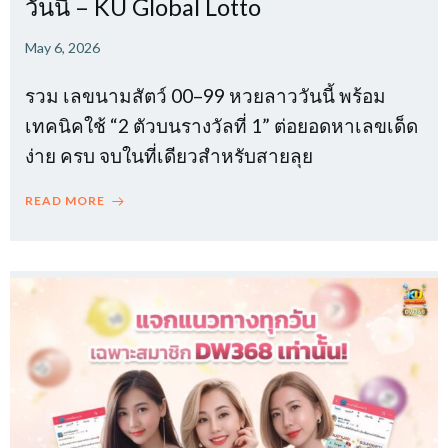
วันนี้ – KU Global Lotto
May 6, 2026
รวม เลขนามสัตว์ 00–99 หวยลาววันนี้ พร้อม
เทคนิคใช้ “2 ตัวบนรางวัลที่ 1” ต่อยอดหาเลขเด็ด
ง่าย ครบ จบในที่เดียวสำหรับสายลุย
READ MORE