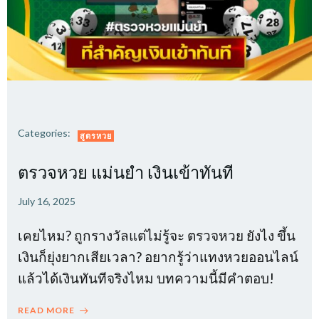
Categories:
สูตรหวย
ตรวจหวย แม่นยำ เงินเข้าทันที
July 16, 2025
เคยไหม? ถูกรางวัลแต่ไม่รู้จะ ตรวจหวย ยังไง ขึ้น
เงินก็ยุ่งยากเสียเวลา? อยากรู้ว่าแทงหวยออนไลน์
แล้วได้เงินทันทีจริงไหม บทความนี้มีคำตอบ!
READ MORE