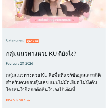
Categories:
สูตรหวย
กลุ่มแนวทางหวย KU ดียังไง?
February 20, 2026
กลุ่มแนวทางหวย KU คือพื้นที่แชร์ข้อมูลและสถิติ
สำหรับคนชอบลุ้นเลข แบบไม่ยัดเยียด ไม่บังคับ
ใครสนใจก็ค่อยตัดสินใจเองได้เต็มที่
READ MORE