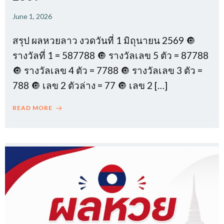
June 1, 2026
สรุป ผลหวยลาว งวดวันที่ 1 มิถุนายน 2569 🔘
รางวัลที่ 1 = 587788 🔘 รางวัลเลข 5 ตัว = 87788
🔘 รางวัลเลข 4 ตัว = 7788 🔘 รางวัลเลข 3 ตัว =
788 🔘 เลข 2 ตัวล่าง = 77 🔘 เลข 2 […]
READ MORE