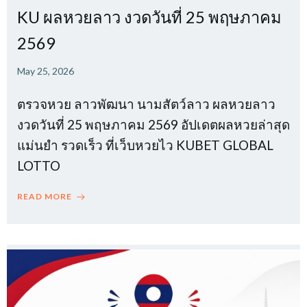
KU ผลหวยลาว งวดวันที่ 25 พฤษภาคม
2569
May 25, 2026
ตรวจหวย ลาวพัฒนา นามสัตว์ลาว ผลหวยลาว
งวดวันที่ 25 พฤษภาคม 2569 อัปเดตผลหวยล่าสุด
แม่นยำ รวดเร็ว ที่เว็บหวยไว KUBET GLOBAL
LOTTO
READ MORE