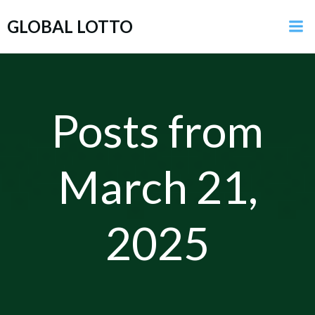
Skip
GLOBAL LOTTO
to
content
Posts from
March 21,
2025