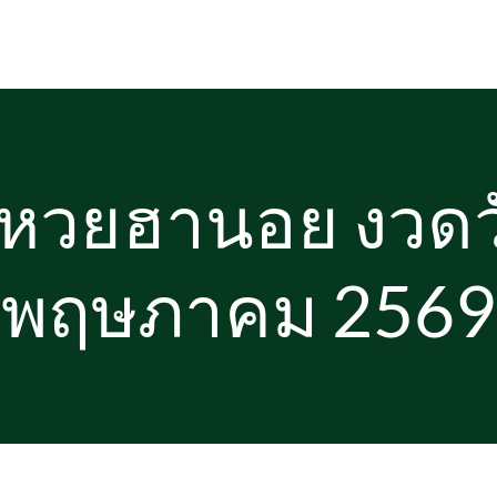
หวยฮานอย งวดวัน
พฤษภาคม 2569