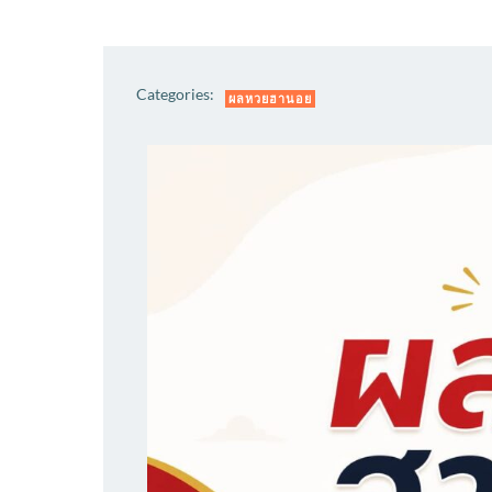
Categories:
ผลหวยฮานอย