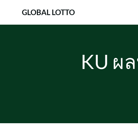
GLOBAL LOTTO
KU ผล