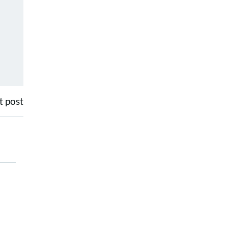
t post