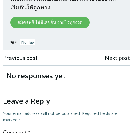
เริ่มต้นให้ถูกทาง
สมัครฟรี ไม่มีเลขอั้น จ่ายไวทุกงวด
Tags:
No Tag
Previous post
Next post
No responses yet
Leave a Reply
Your email address will not be published.
Required fields are
marked
*
Comment
*