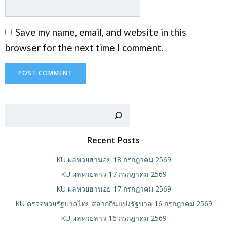
Save my name, email, and website in this
browser for the next time I comment.
Recent Posts
KU ผลหวยฮานอย 18 กรกฎาคม 2569
KU ผลหวยลาว 17 กรกฎาคม 2569
KU ผลหวยฮานอย 17 กรกฎาคม 2569
KU ตรวจหวยรัฐบาลไทย สลากกินแบ่งรัฐบาล 16 กรกฎาคม 2569
KU ผลหวยลาว 16 กรกฎาคม 2569