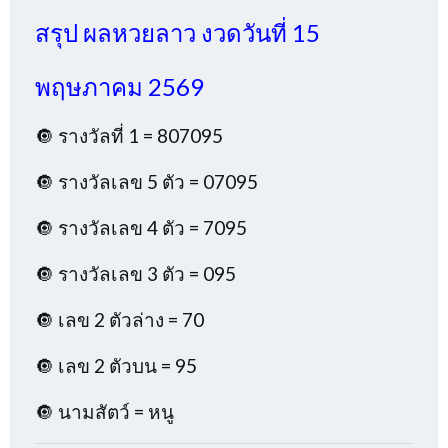
สรุป ผลหวยลาว งวดวันที่ 15
พฤษภาคม 2569
🔘 รางวัลที่ 1 = 807095
🔘 รางวัลเลข 5 ตัว = 07095
🔘 รางวัลเลข 4 ตัว = 7095
🔘 รางวัลเลข 3 ตัว = 095
🔘 เลข 2 ตัวล่าง = 70
🔘 เลข 2 ตัวบน = 95
🔘 นามสัตว์ = หนู