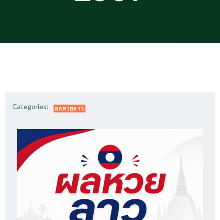
Categories:
ผลหวยลาว