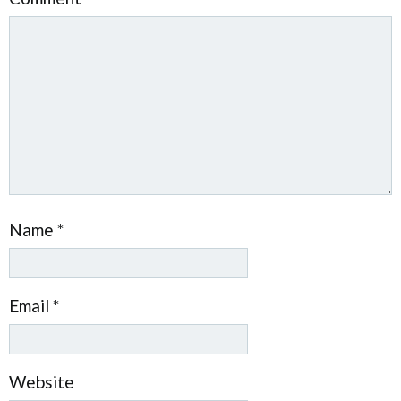
Name
*
Email
*
Website