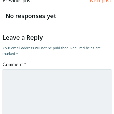
Previous post
Next post
No responses yet
Leave a Reply
Your email address will not be published.
Required fields are
marked
*
Comment
*