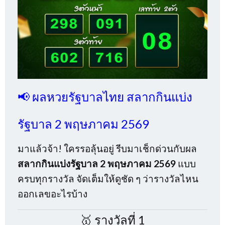
📢 ผลหวยรัฐบาลไทย สลากกินแบ่ง
รัฐบาล 2 พฤษภาคม 2569
มาแล้วจ้า! ใครรอลุ้นอยู่ รีบมาเช็กด่วนกับผล
สลากกินแบ่งรัฐบาล 2 พฤษภาคม 2569
แบบ
ครบทุกรางวัล จัดเต็มให้ดูชัด ๆ ว่ารางวัลไหน
ออกเลขอะไรบ้าง
🥇 รางวัลที่ 1