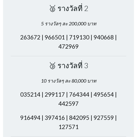
🥈 รางวัลที่ 2
5 รางวัลๆ ละ 200,000 บาท
263672 | 966501 | 719130 | 940668 |
472969
🥉 รางวัลที่ 3
10 รางวัลๆ ละ 80,000 บาท
035214 | 299117 | 764344 | 495654 |
442597
916494 | 397416 | 842095 | 927559 |
127571