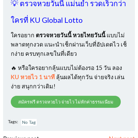
💡 ตรวจหวยวันนี้ แม่นยำ รวดเร็วกว่า
ใครที่ KU Global Lotto
ใครอยาก
ตรวจหวยวันนี้ หวยไทยวันนี้
แบบไม่
พลาดทุกงวด แนะนำเช็กผ่านเว็บที่อัปเดตไว เช็
กง่าย ครบทุกเลขในที่เดียว
🔥 หรือใครอยากลุ้นแบบไม่ต้องรอ 15 วัน ลอง
KU หวยไว 1 นาที
ลุ้นผลได้ทุกวัน จ่ายจริง เล่น
ง่าย สนุกกว่าเดิม!
สมัครฟรี ตรวจหวยไว จ่ายไว ไม่หักค่าธรรมเนียม
Tags:
No Tag