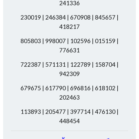
241336
230019 | 246384 | 670908 | 845657 |
418217
805803 | 998007 | 102596 | 015159 |
776631
722387 | 571131 | 122789 | 158704 |
942309
679675 | 617790 | 696816 | 618102 |
202463
113893 | 205477 | 397714 | 476130 |
448454