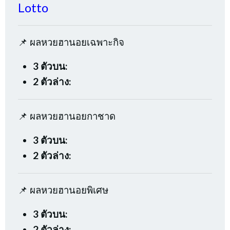
Lotto
📌 ผลหวยฮานอยเฉพาะกิจ
3 ตัวบน:
2 ตัวล่าง:
📌 ผลหวยฮานอยกาชาด
3 ตัวบน:
2 ตัวล่าง:
📌 ผลหวยฮานอยพิเศษ
3 ตัวบน:
2 ตัวล่าง: