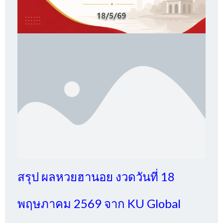
สรุป ผลหวยฮานอย งวดวันที่ 18
พฤษภาคม 2569 จาก KU Global