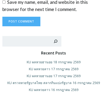
Save my name, email, and website in this
browser for the next time I comment.
Recent Posts
KU ผลหวยฮานอย 18 กรกฎาคม 2569
KU ผลหวยลาว 17 กรกฎาคม 2569
KU ผลหวยฮานอย 17 กรกฎาคม 2569
KU ตรวจหวยรัฐบาลไทย สลากกินแบ่งรัฐบาล 16 กรกฎาคม 2569
KU ผลหวยลาว 16 กรกฎาคม 2569