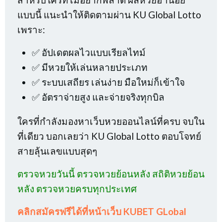
แบบนี้ แนะนำให้ติดตามผ่าน KU Global Lotto
เพราะ:
✅ อัปเดตผลไวแบบเรียลไทม์
✅ มีหวยให้เล่นหลายประเภท
✅ ระบบเสถียร เล่นง่าย มือใหม่ก็เข้าใจ
✅ อัตราจ่ายสูง และจ่ายจริงทุกบิล
ใครที่กำลังมองหาเว็บหวยออนไลน์ที่ครบ จบใน
ที่เดียว บอกเลยว่า KU Global Lotto ตอบโจทย์
สายลุ้นเลขแบบสุดๆ
ตรวจหวยวันนี้ ตรวจหวยย้อนหลัง สถิติหวยย้อน
หลัง ตรวจหวยครบทุกประเทศ
คลิกสมัครฟรีได้ที่หน้าเว็บ KUBET GLobal