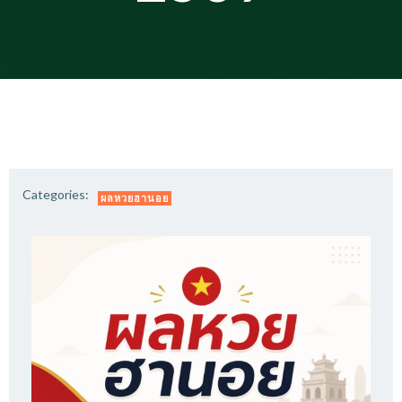
Categories:
ผลหวยฮานอย