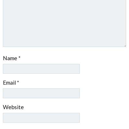
Name
*
Email
*
Website