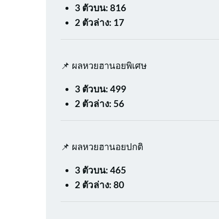
3 ตัวบน: 816
2 ตัวล่าง: 17
📌 ผลหวยฮานอยพิเศษ
3 ตัวบน: 499
2 ตัวล่าง: 56
📌 ผลหวยฮานอยปกติ
3 ตัวบน: 465
2 ตัวล่าง: 80