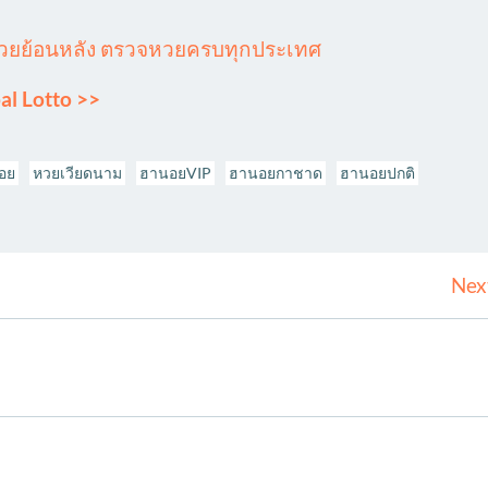
ิหวยย้อนหลัง ตรวจหวยครบทุกประเทศ
al Lotto >>
อย
หวยเวียดนาม
ฮานอยVIP
ฮานอยกาชาด
ฮานอยปกติ
Post
Nex
navigation