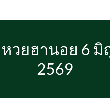
หวยฮานอย 6 มิ
2569