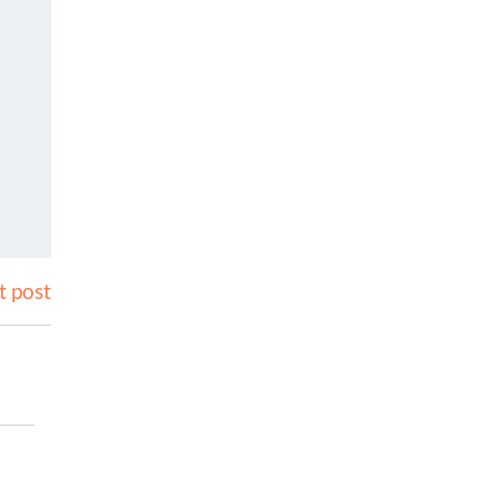
t post