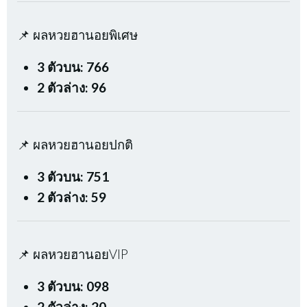
📌 ผลหวยฮานอยพิเศษ
3 ตัวบน: 766
2 ตัวล่าง: 96
📌 ผลหวยฮานอยปกติ
3 ตัวบน: 751
2 ตัวล่าง: 59
📌 ผลหวยฮานอยVIP
3 ตัวบน: 098
2 ตัวล่าง: 20