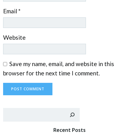
Email
*
Website
Save my name, email, and website in this
browser for the next time I comment.
Search
Recent Posts