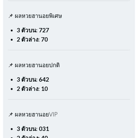
📌 ผลหวยฮานอยพิเศษ
3 ตัวบน: 727
2 ตัวล่าง: 70
📌 ผลหวยฮานอยปกติ
3 ตัวบน: 642
2 ตัวล่าง: 10
📌 ผลหวยฮานอยVIP
3 ตัวบน: 031
2 ตัวล่าง: 40