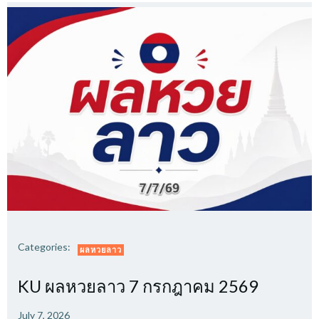
Categories:
ผลหวยลาว
KU ผลหวยลาว 7 กรกฎาคม 2569
July 7, 2026