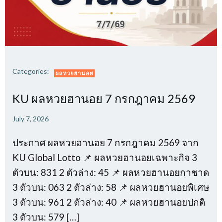
Categories:
ผลหวยฮานอย
KU ผลหวยฮานอย 7 กรกฎาคม 2569
July 7, 2026
ประกาศ ผลหวยฮานอย 7 กรกฎาคม 2569 จาก
KU Global Lotto 📌 ผลหวยฮานอยเฉพาะกิจ 3
ตัวบน: 831 2 ตัวล่าง: 45 📌 ผลหวยฮานอยกาชาด
3 ตัวบน: 063 2 ตัวล่าง: 58 📌 ผลหวยฮานอยพิเศษ
3 ตัวบน: 961 2 ตัวล่าง: 40 📌 ผลหวยฮานอยปกติ
3 ตัวบน: 579 […]