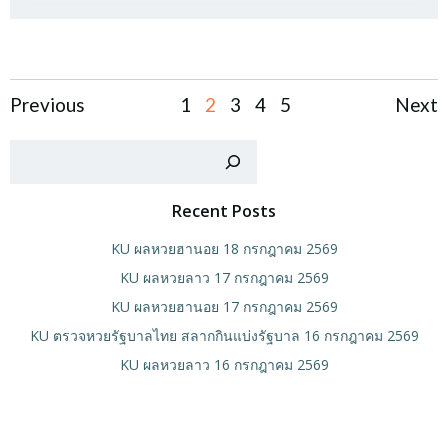
Posts
Posts
Po
Page
Page
Page
Page
Page
Previous
1
2
3
4
5
Next
navigation
navigation
na
Search
Recent Posts
KU ผลหวยฮานอย 18 กรกฎาคม 2569
KU ผลหวยลาว 17 กรกฎาคม 2569
KU ผลหวยฮานอย 17 กรกฎาคม 2569
KU ตรวจหวยรัฐบาลไทย สลากกินแบ่งรัฐบาล 16 กรกฎาคม 2569
KU ผลหวยลาว 16 กรกฎาคม 2569