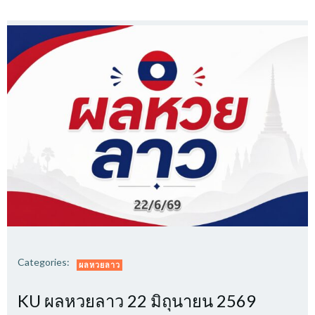
Categories:
ผลหวยลาว
KU ผลหวยลาว 22 มิถุนายน 2569