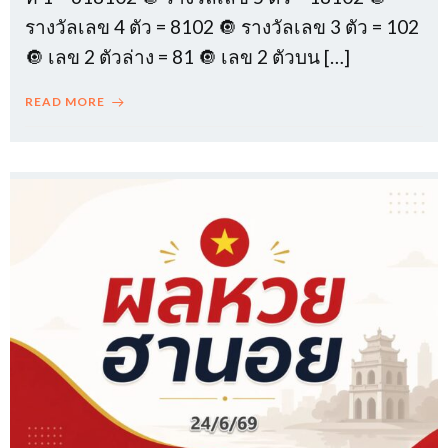
รางวัลเลข 4 ตัว = 8102 🔘 รางวัลเลข 3 ตัว = 102
🔘 เลข 2 ตัวล่าง = 81 🔘 เลข 2 ตัวบน […]
READ MORE