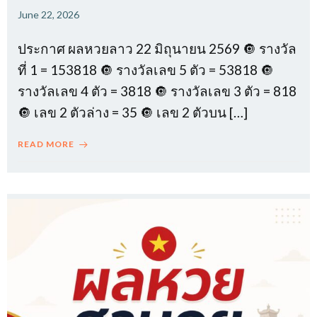
June 22, 2026
ประกาศ ผลหวยลาว 22 มิถุนายน 2569 🔘 รางวัล
ที่ 1 = 153818 🔘 รางวัลเลข 5 ตัว = 53818 🔘
รางวัลเลข 4 ตัว = 3818 🔘 รางวัลเลข 3 ตัว = 818
🔘 เลข 2 ตัวล่าง = 35 🔘 เลข 2 ตัวบน […]
READ MORE