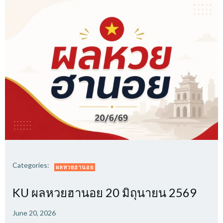
Categories:
ผลหวยฮานอย
KU ผลหวยฮานอย 20 มิถุนายน 2569
June 20, 2026