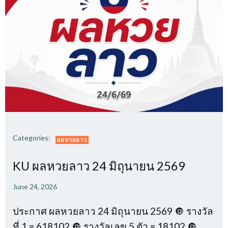
Categories:
ผลหวยลาว
KU ผลหวยลาว 24 มิถุนายน 2569
June 24, 2026
ประกาศ ผลหวยลาว 24 มิถุนายน 2569 🔘 รางวัล
ที่ 1 = 618102 🔘 รางวัลเลข 5 ตัว = 18102 🔘