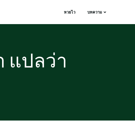
หวยไว
บทความ
ำ แปลว่า