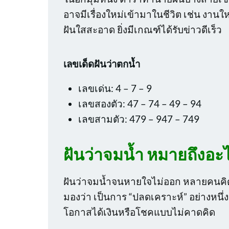
อาจมีเรื่องใหม่เข้ามาในชีวิต เช่น งา
ฝันใสสะอาด ยิ่งมีเกณฑ์ได้รับข่าวดีเร็ว
เลขเด็ดฝันว่าตกน้ำ
เลขเด่น: 4 – 7 – 9
เลขสองตัว: 47 – 74 – 49 – 94
เลขสามตัว: 479 – 947 – 749
ฝันว่าจมน้ำ หมายถึงอะ
ฝันว่าจมน้ำจนหายใจไม่ออก หลายคนคิดว
มองว่า เป็นการ “ปลดเคราะห์” อย่างหนึ่ง
โอกาสได้เงินหรือโชคแบบไม่คาดคิด