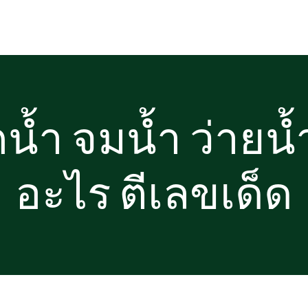
กน้ำ จมน้ำ ว่ายน้
อะไร ตีเลขเด็ด