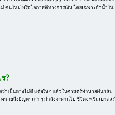
นใหม่ คนใหม่ หรือโอกาสดีทางการเงิน โดยเฉพาะถ้าน้ำใน
ไร?
่าเป็นลางไม่ดี แต่จริง ๆ แล้วในศาสตร์ทำนายฝันกลับ
 หมายถึงปัญหาเก่า ๆ กำลังจะผ่านไป ชีวิตจะเริ่มเบาลง ม