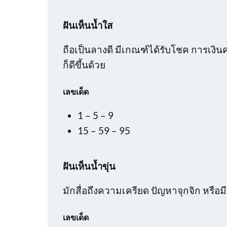
ฝันเห็นน้ำใส
ถือเป็นลางดี มีเกณฑ์ได้รับโชค การเงินค
ก็ดีขึ้นด้วย
เลขเด็ด
1 – 5 – 9
15 – 59 – 95
ฝันเห็นน้ำขุ่น
มักสื่อถึงความเครียด ปัญหาจุกจิก หรือม
เลขเด็ด