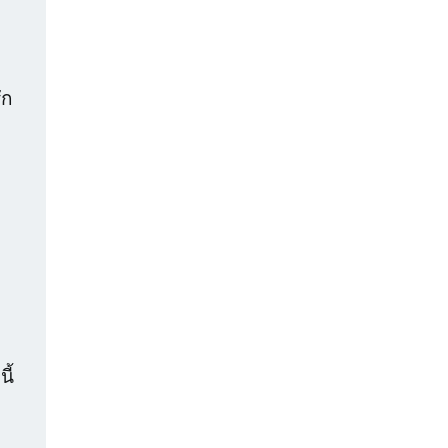
ัก
ี้