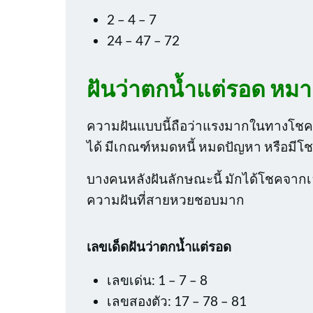
2 – 4 – 7
24 – 47 – 72
ฝันว่าตกน้ำแต่รอด หมา
ความฝันแบบนี้ถือว่าแรงมากในทางโชคล
ได้ มีเกณฑ์หมดหนี้ หมดปัญหา หรือมีโ
บางคนหลังฝันลักษณะนี้ มักได้โชคจากเลขท
ความฝันที่สายหวยชอบมาก
เลขเด็ดฝันว่าตกน้ำแต่รอด
เลขเด่น: 1 – 7 – 8
เลขสองตัว: 17 – 78 – 81