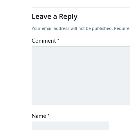
Leave a Reply
Your email address will not be published.
Require
Comment
*
Name
*