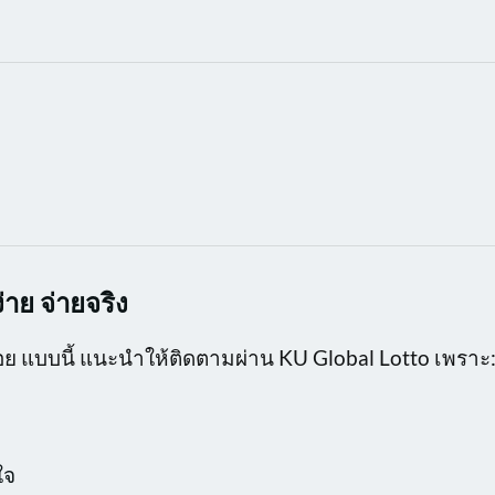
่าย จ่ายจริง
 แบบนี้ แนะนำให้ติดตามผ่าน KU Global Lotto เพราะ
ใจ