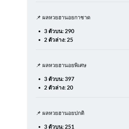
📌 ผลหวยฮานอยกาชาด
3 ตัวบน: 290
2 ตัวล่าง: 25
📌 ผลหวยฮานอยพิเศษ
3 ตัวบน: 397
2 ตัวล่าง: 20
📌 ผลหวยฮานอยปกติ
3 ตัวบน: 251