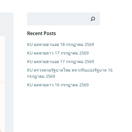
Search
Recent Posts
KU ผลหวยฮานอย 18 กรกฎาคม 2569
KU ผลหวยลาว 17 กรกฎาคม 2569
KU ผลหวยฮานอย 17 กรกฎาคม 2569
KU ตรวจหวยรัฐบาลไทย สลากกินแบ่งรัฐบาล 16
กรกฎาคม 2569
KU ผลหวยลาว 16 กรกฎาคม 2569