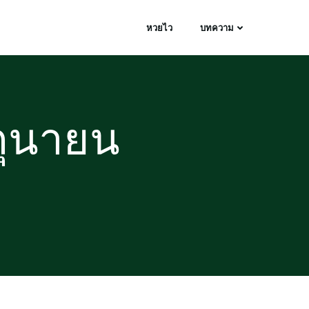
หวยไว
บทความ
ถุนายน