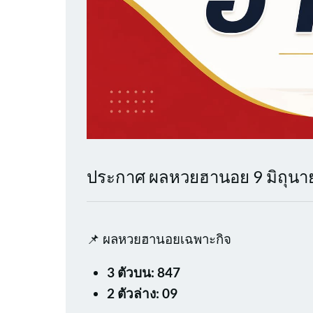
ประกาศ ผลหวยฮานอย 9 มิถุนาย
📌 ผลหวยฮานอยเฉพาะกิจ
3 ตัวบน: 847
2 ตัวล่าง: 09