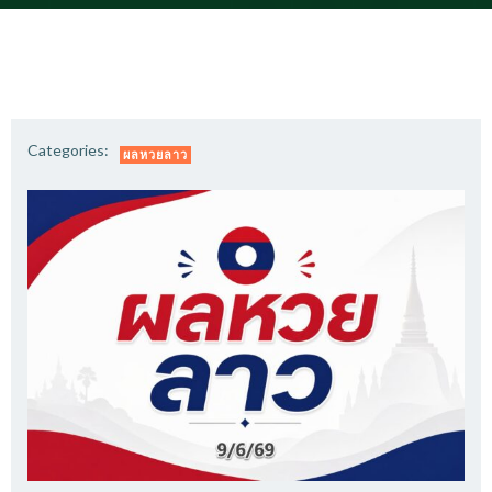
Categories:
ผลหวยลาว