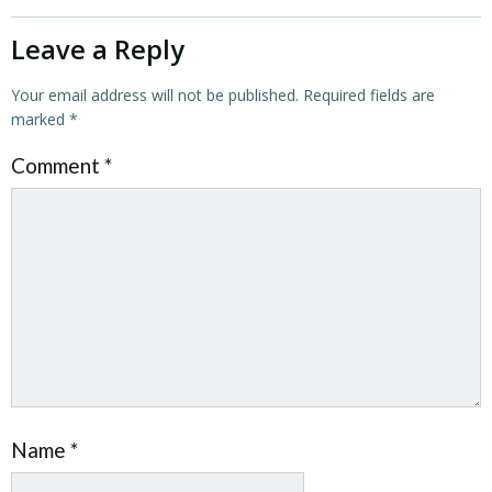
Leave a Reply
Your email address will not be published.
Required fields are
marked
*
Comment
*
Name
*