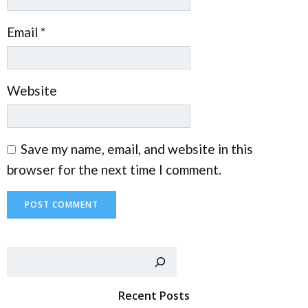
Email
*
Website
Save my name, email, and website in this
browser for the next time I comment.
Search
Recent Posts