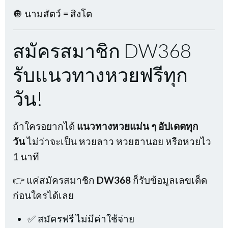
🔘 นามสัตว์ = สิงโต
สมัครสมาชิก DW368
รับแนวทางหวยฟรีทุก
วัน!
ถ้าใครอยากได้
แนวทางหวยแม่น ๆ อัปเดตทุก
วัน
ไม่ว่าจะเป็น หวยลาว หวยฮานอย หรือหวยไว
1 นาที
👉 แค่สมัครสมาชิก
DW368
ก็รับข้อมูลเลขเด็ด
ก่อนใครได้เลย
✅ สมัครฟรี ไม่มีค่าใช้จ่าย