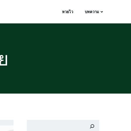
หวยไว
บทความ
ย
Search