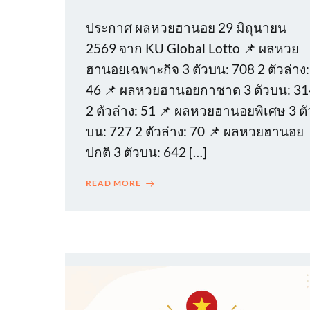
ประกาศ ผลหวยฮานอย 29 มิถุนายน
2569 จาก KU Global Lotto 📌 ผลหวย
ฮานอยเฉพาะกิจ 3 ตัวบน: 708 2 ตัวล่าง:
46 📌 ผลหวยฮานอยกาชาด 3 ตัวบน: 31
2 ตัวล่าง: 51 📌 ผลหวยฮานอยพิเศษ 3 ตั
บน: 727 2 ตัวล่าง: 70 📌 ผลหวยฮานอย
ปกติ 3 ตัวบน: 642 […]
READ MORE