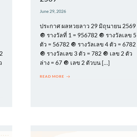
June 29, 2026
ประกาศ ผลหวยลาว 29 มิถุนายน 2569
🔘 รางวัลที่ 1 = 956782 🔘 รางวัลเลข 5
ตัว = 56782 🔘 รางวัลเลข 4 ตัว = 6782
2
🔘 รางวัลเลข 3 ตัว = 782 🔘 เลข 2 ตัว
ว
ล่าง = 67 🔘 เลข 2 ตัวบน […]
READ MORE