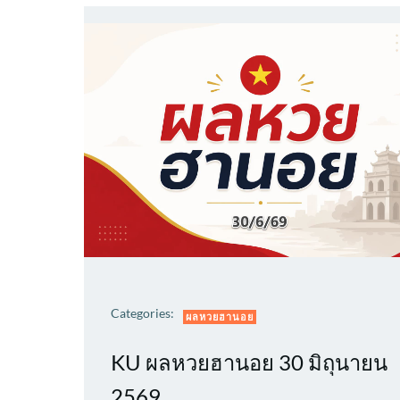
Categories:
ผลหวยฮานอย
KU ผลหวยฮานอย 30 มิถุนายน
2569