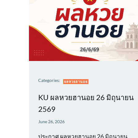
Categories:
ผลหวยฮานอย
KU ผลหวยฮานอย 26 มิถุนายน
2569
June 26, 2026
ประกาศ ผลหวยฮานอย 26 มิถุนายน